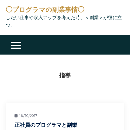
Skip
◯プログラマの副業事情◯
to
したい仕事や収入アップを考えた時、＜副業＞が役に立
content
つ。
指導
18/10/2017
正社員のプログラマと副業