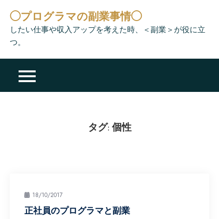
Skip
◯プログラマの副業事情◯
to
したい仕事や収入アップを考えた時、＜副業＞が役に立
content
つ。
タグ:
個性
18/10/2017
正社員のプログラマと副業